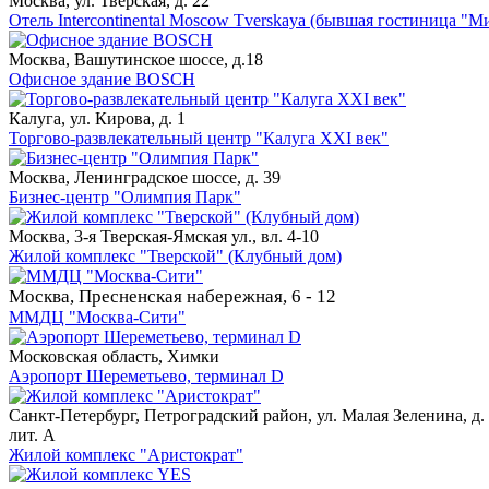
Москва, ул. Тверская, д. 22
Отель Intercontinental Moscow Tverskaya (бывшая гостиница "М
Москва, Вашутинское шоссе, д.18
Офисное здание BOSCH
Калуга, ул. Кирова, д. 1
Торгово-развлекательный центр "Калуга XXI век"
Москва, Ленинградское шоссе, д. 39
Бизнес-центр "Олимпия Парк"
Москва, 3-я Тверская-Ямская ул., вл. 4-10
Жилой комплекс "Тверской" (Клубный дом)
Москва, Пресненская набережная, 6 - 12
ММДЦ "Москва-Сити"
Московская область, Химки
Аэропорт Шереметьево, терминал D
Санкт-Петербург, Петроградский район, ул. Малая Зеленина, д. 
лит. А
Жилой комплекс "Аристократ"