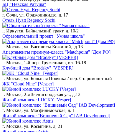
БЦ "Невская Ратуша"
г. Сочи, ул. Орджоникидзе, д. 17
Отель Hyatt Regency Sochi
г. Иркутск, Байкальский тракт, д. 10/2
Образовательный проект "Умная школа"
г. Москва, ул. Василисы Кожиной, д.13
Апартаменты премиум-класса "Matchpoint" [Дом РФ]
г. Москва, 1-й пер. Тружеников, вл. 16-18
Клубный дом "Brodsky" [VESPER]
г. Москва, ул. Большая Полянка / пер. Старомонетный
ЖК "Cloud Nine" [Vesper]
г. Москва, 2-я Звенигородская ул., д.12
Жилой комплекс LUCKY [Vesper]
г. Москва, ул. Мосфильмовская, д. 1
Жилой комплекс "Вишневый Сад" [AB Development]
г. Москва, ул. Косыгина, д. 21
Жилой комплекс Astris