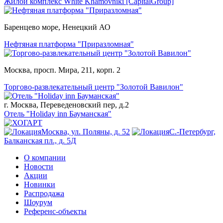
Жилой комплекс White Khamovniki [CapitalGroup]
Баренцево море, Ненецкий АО
Нефтяная платформа "Приразломная"
Москва, просп. Мира, 211, корп. 2
Торгово-развлекательный центр "Золотой Вавилон"
г. Москва, Переведеновский пер, д.2
Отель "Holiday inn Бауманская"
Москва, ул. Поляны, д. 52
С.-Петербург,
Балканская пл., д. 5Д
О компании
Новости
Акции
Новинки
Распродажа
Шоурум
Референс-объекты