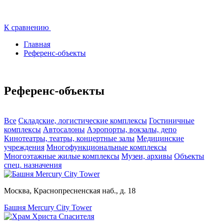
К сравнению
Главная
Референс-объекты
Референс-объекты
Все
Складские, логистические комплексы
Гостиничные
комплексы
Автосалоны
Аэропорты, вокзалы, депо
Кинотеатры, театры, концертные залы
Медицинские
учреждения
Многофункциональные комплексы
Многоэтажные жилые комплексы
Музеи, архивы
Объекты
спец. назначения
Москва, Краснопресненская наб., д. 18
Башня Mercury City Tower