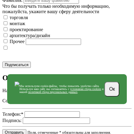
Фамилия:
Что бы получать только необходимую информацию,
пожалуйста, укажите вашу сферу деятельности
торговля
монтаж
проектирование
архитектура/дизайн
Прочее
Подписаться
Отправить по SMS
Мы используем cookie-файлы, чтобы повысить удобство сайта.
Ок
Используя наш сайт, вы соглашаетесь с
условиями сбора cookies
и
Название страницы: Проекты интегрированных решений
нашей
политикой сбора персональных данных
.
Ссылка: http://hogart.ru/integrated-solutions/
Телефон:
*
Подпись:
Поля, отмеченные * обязательны для заполнения.