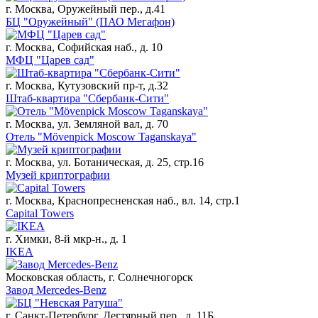
г. Москва, Оружейный пер., д.41
БЦ "Оружейный" (ПАО Мегафон)
г. Москва, Софийская наб., д. 10
МФЦ "Царев сад"
г. Москва, Кутузовский пр-т, д.32
Штаб-квартира "Сбербанк-Сити"
г. Москва, ул. Земляной вал, д. 70
Отель "Mövenpick Moscow Taganskaya"
г. Москва, ул. Ботаническая, д. 25, стр.16
Музей криптографии
г. Москва, Краснопресненская наб., вл. 14, стр.1
Capital Towers
г. Химки, 8-й мкр-н., д. 1
IKEA
Московская область, г. Солнечногорск
Завод Mercedes-Benz
г. Санкт-Петербург, Дегтярный пер., д. 11Б