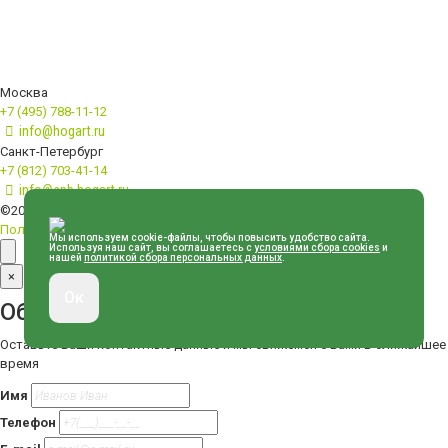
Москва
+7 (495) 788-11-12
info@hogart.ru
Санкт-Петербург
+7 (812) 703-41-14
info@spb.hogart.ru
©2026 — HOGART
Политика конфиденциальности
Мы используем cookie-файлы, чтобы повысить удобство сайта.
Используя наш сайт, вы соглашаетесь с
условиями сбора cookies
и
нашей
политикой сбора персональных данных
.
×
Ок
Обратная связь
Оставьте ваши контактные данные и мы свяжемся с вами в ближайшее
время
Имя
Телефон