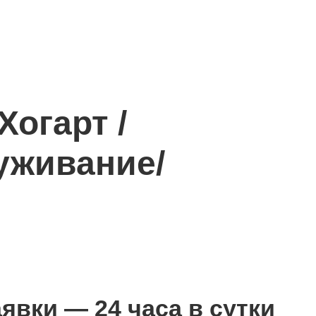
огарт /
уживание/
явки — 24 часа в сутки