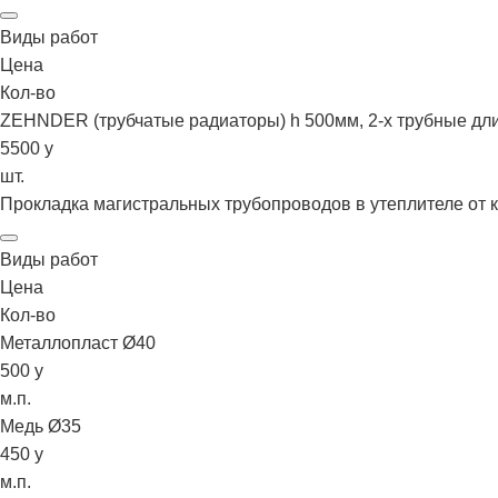
Виды работ
Цена
Кол-во
ZEHNDER (трубчатые радиаторы) h 500мм, 2-х трубные дли
5500
у
шт.
Прокладка магистральных трубопроводов в утеплителе от 
Виды работ
Цена
Кол-во
Металлопласт Ø40
500
у
м.п.
Медь Ø35
450
у
м.п.